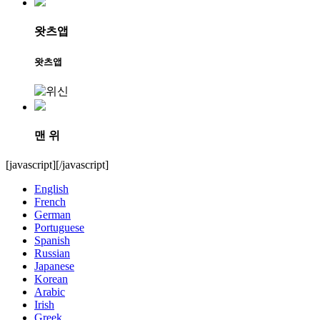
왓츠앱
왓츠앱
맨 위
[javascript]
[/javascript]
English
French
German
Portuguese
Spanish
Russian
Japanese
Korean
Arabic
Irish
Greek