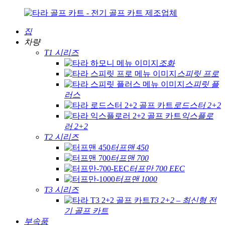
집
차량
T1 시리즈
조화
스피릿 프로
스피릿 플
러스
로드스터 2+2
익스플로
러 2+2
T2 시리즈
터프맨 450
터프맨 700
터프만 700 EEC
터프맨 1000
T3 시리즈
T3 2+2 – 최신형 전
기 골프 카트
부속품