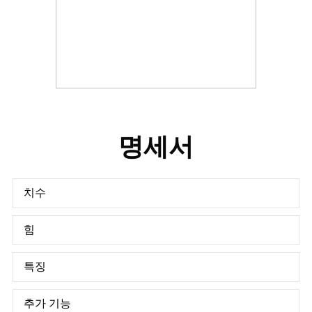
명세서
치수
힘
특징
추가 기능