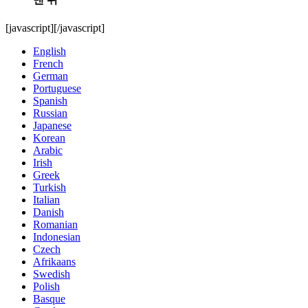
[javascript]
[/javascript]
English
French
German
Portuguese
Spanish
Russian
Japanese
Korean
Arabic
Irish
Greek
Turkish
Italian
Danish
Romanian
Indonesian
Czech
Afrikaans
Swedish
Polish
Basque