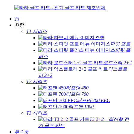
집
차량
T1 시리즈
조화
스피릿 프로
스피릿 플
러스
로드스터 2+2
익스플로
러 2+2
T2 시리즈
터프맨 450
터프맨 700
터프만 700 EEC
터프맨 1000
T3 시리즈
T3 2+2 – 최신형 전
기 골프 카트
부속품